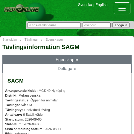
Svenska
English
|
Startsidan
/
Tävlingar
/
Egenskaper
Tävlingsinformation SAGM
Egenskaper
Deltagare
SAGM
Arrangerande klubb:
MGK 49 Nyköping
Distrikt:
Mellansvenska
Tävlingsstatus:
Öppen för anmälan
Tävlingsnivå:
SM
Tävlingstyp:
Individuell tävling
Antal varv:
6 Stabilt väder
Startdatum:
2026-09-05
Slutdatum:
2026-09-06
Sista anmälningsdatum:
2026-08-17
Förbundsrepr.: