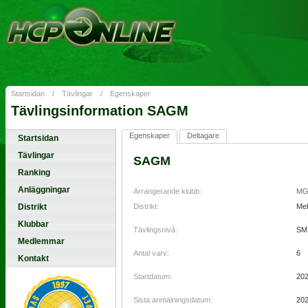
Startsidan
/
Tävlingar
/
Egenskaper
Tävlingsinformation SAGM
Egenskaper
Deltagare
Startsidan
Tävlingar
SAGM
Ranking
Anläggningar
Arrangerande klubb:
MG
Distrikt
Distrikt:
Mel
Klubbar
Tävlingsnivå:
SM
Medlemmar
Antal varv:
6
Kontakt
Startdatum:
202
Sista anmälningsdatum:
202