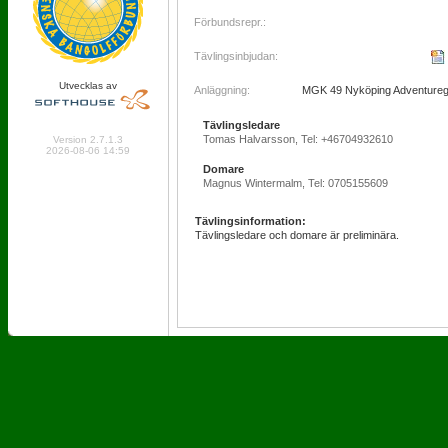
Förbundsrepr.:
Tävlingsinbjudan:
Utvecklas av
Anläggning:
MGK 49 Nyköping Adventureg
Tävlingsledare
Online: 249 Logged in: 7
Tomas Halvarsson, Tel: +46704932610
Version 2.7.1.3
2026-08-06 14:59
Domare
Magnus Wintermalm, Tel: 0705155609
Tävlingsinformation:
Tävlingsledare och domare är preliminära.