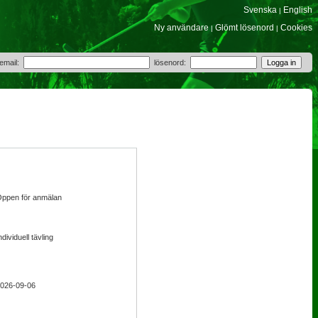
Svenska
English
|
Ny användare
Glömt lösenord
Cookies
|
|
 email:
lösenord:
ppen för anmälan
ndividuell tävling
026-09-06