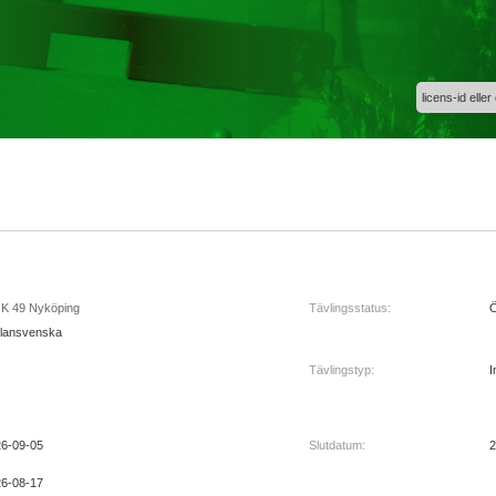
licens-id eller
K 49 Nyköping
Tävlingsstatus:
Ö
lansvenska
Tävlingstyp:
I
6-09-05
Slutdatum:
2
6-08-17