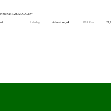
Inbjudan SAGM 2026.pdf
olf
Underlag:
Adventuregolf
PAR före:
22,