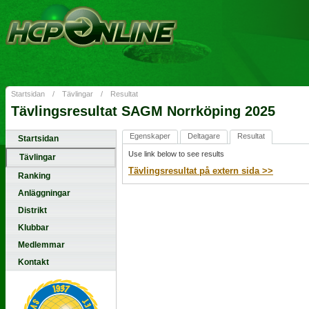
Startsidan
/
Tävlingar
/
Resultat
Tävlingsresultat SAGM Norrköping 2025
Egenskaper
Deltagare
Resultat
Startsidan
Use link below to see results
Tävlingar
Tävlingsresultat på extern sida >>
Ranking
Anläggningar
Distrikt
Klubbar
Medlemmar
Kontakt