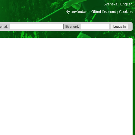
Svenska
English
|
Ny användare
Glömt lösenord
Cookies
|
|
 email:
lösenord: