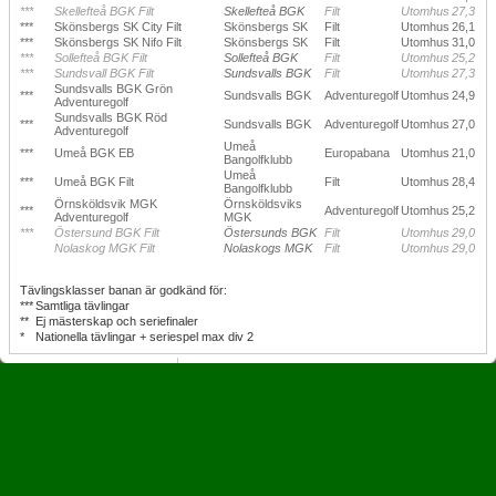
***
Skellefteå BGK Filt
Skellefteå BGK
Filt
Utomhus
27,3
***
Skönsbergs SK City Filt
Skönsbergs SK
Filt
Utomhus
26,1
***
Skönsbergs SK Nifo Filt
Skönsbergs SK
Filt
Utomhus
31,0
***
Sollefteå BGK Filt
Sollefteå BGK
Filt
Utomhus
25,2
***
Sundsvall BGK Filt
Sundsvalls BGK
Filt
Utomhus
27,3
Sundsvalls BGK Grön
***
Sundsvalls BGK
Adventuregolf
Utomhus
24,9
Adventuregolf
Sundsvalls BGK Röd
***
Sundsvalls BGK
Adventuregolf
Utomhus
27,0
Adventuregolf
Umeå
***
Umeå BGK EB
Europabana
Utomhus
21,0
Bangolfklubb
Umeå
***
Umeå BGK Filt
Filt
Utomhus
28,4
Bangolfklubb
Örnsköldsvik MGK
Örnsköldsviks
***
Adventuregolf
Utomhus
25,2
Adventuregolf
MGK
***
Östersund BGK Filt
Östersunds BGK
Filt
Utomhus
29,0
Nolaskog MGK Filt
Nolaskogs MGK
Filt
Utomhus
29,0
Tävlingsklasser banan är godkänd för:
***
Samtliga tävlingar
**
Ej mästerskap och seriefinaler
*
Nationella tävlingar + seriespel max div 2