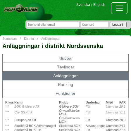
Svenska
English
|
Startsidan
/
Distrikt
/
Anläggningar
Anläggningar i distrikt Nordsvenska
Klubbar
Tävlingar
Anläggningar
Ranking
Funktioner
Klass
Namn
Klubb
Underlag
Miljö
PAR
***
BGK Gällivare Filt
Gällivare BGK
Filt
Utomhus
29,1
Örnsköldsviks
***
City BGK Filt
Filt
Utomhus
31,1
MGK
Örnsköldsviks
***
Furuparken Filt
Filt
Utomhus
28,0
MGK
***
Skellefteå BGK Adventuregolf
Skellefteå BGK
Adventuregolf
Utomhus
24,1
***
Skellefteå BGK Filt
Skellefteå BGK
Filt
Utomhus
27,8