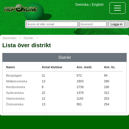
Svenska
English
|
Startsidan
/
Distrikt
/
Lista över distrikt
Distrikt
Namn
Antal klubbar
Ant. medl.
Ant. lic.
Bergslagen
11
572
94
Mellansvenska
13
1903
280
Nordsvenska
8
2739
190
Sydsvenska
22
1379
312
Västsvenska
12
1143
253
Östsvenska
13
951
254