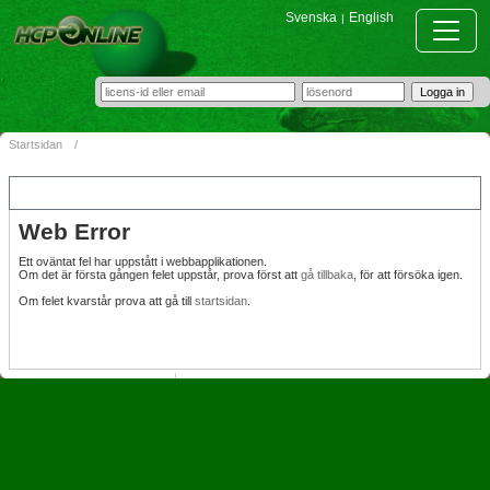
Svenska
English
|
Startsidan
/
Web Error
Ett oväntat fel har uppstått i webbapplikationen.
Om det är första gången felet uppstår, prova först att
gå tillbaka
, för att försöka igen.
Om felet kvarstår prova att gå till
startsidan
.