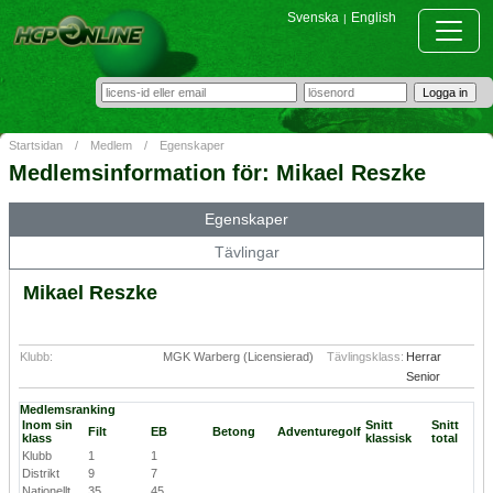
Svenska
English
|
Startsidan
/
Medlem
/
Egenskaper
Medlemsinformation för: Mikael Reszke
Egenskaper
Tävlingar
Mikael Reszke
Klubb:
MGK Warberg (Licensierad)
Tävlingsklass:
Herrar
Senior
Medlemsranking
Inom sin
Snitt
Snitt
Filt
EB
Betong
Adventuregolf
klass
klassisk
total
Klubb
1
1
Distrikt
9
7
Nationellt
35
45