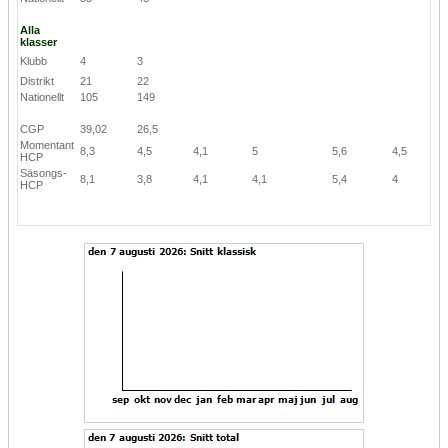
Alla
klasser
Klubb
4
3
Distrikt
21
22
Nationellt
105
149
CGP
39,02
26,5
Momentant
8,3
4,5
4,1
5
5,6
4,5
HCP
Säsongs-
8,1
3,8
4,1
4,1
5,4
4
HCP