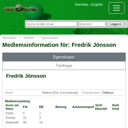
Svenska
English
|
Startsidan
/
Medlem
/
Egenskaper
Medlemsinformation för: Fredrik Jönsson
Egenskaper
Tävlingar
Fredrik Jönsson
Klubb:
Malmö BGK (Licensierad)
Tävlingsklass:
Oldboys
Medlemsranking
Inom sin
Snitt
Snitt
Filt
EB
Betong
Adventuregolf
klass
klassisk
total
Klubb
5
2
Distrikt
15
3
Nationellt
39
19