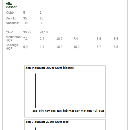
Alla
klasser
Klubb
5
2
Distrikt
35
10
Nationellt
110
60
CGP
39,25
24,18
Momentant
7,1
2,4
10,9
7,4
6,8
5,6
HCP
Säsongs-
6,9
2,4
10,9
10,2
6,7
6,5
HCP