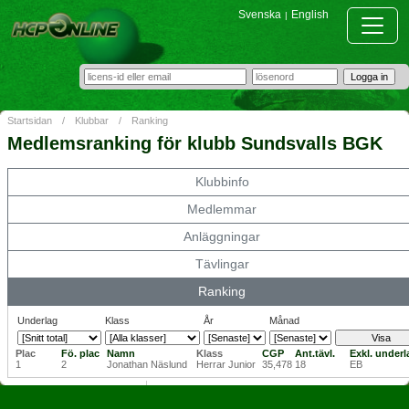
Svenska
English
|
Startsidan
/
Klubbar
/
Ranking
Medlemsranking för klubb Sundsvalls BGK
Klubbinfo
Medlemmar
Anläggningar
Tävlingar
Ranking
Underlag
Klass
År
Månad
Plac
Fö. plac
Namn
Klass
CGP
Ant.tävl.
Exkl. underl
1
2
Jonathan Näslund
Herrar Junior
35,478
18
EB