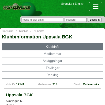
Svenska
English
|
Startsidan
/
Klubbar
/
Klubbinfo
Klubbinformation Uppsala BGK
Klubbinfo
Medlemmar
Anläggningar
Tävlingar
Ranking
12541
218
Östsvenska
KlubbID:
Medlemmar:
Distrikt:
Uppsala BGK
Skolvägen 63