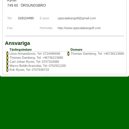
Ryner
749 60 ÖRSUNDSBRO
Tel:
018124490
E-post:
uppsalabangolf@gmail.com
Fax:
Hemsida:
http://www.uppsalabangolf.com
Ansvariga
Tävlingsledare
Domare
Linus Armandsson, Tel: 0724495699
Thomas Damberg, Tel: +46736213680
Thomas Damberg, Tel: +46736213680
Carl-Johan Ryner, Tel: 0707310086
Marco Bohlin Arancibia, Tel: 0762921200
Erik Ryner, Tel: 0707938733