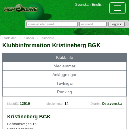
Svenska
English
|
Startsidan
/
Klubbar
/
Klubbinfo
Klubbinformation Kristineberg BGK
Klubbinfo
Medlemmar
Anläggningar
Tävlingar
Ranking
12516
14
Östsvenska
KlubbID:
Medlemmar:
Distrikt:
Kristineberg BGK
Besmansvägen 15