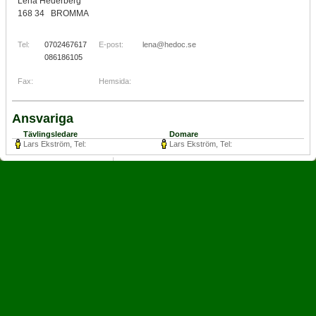
Lena Hederberg
168 34 BROMMA
Tel:
0702467617
E-post:
lena@hedoc.se
086186105
Fax:
Hemsida:
Ansvariga
Tävlingsledare
Domare
Lars Ekström, Tel:
Lars Ekström, Tel: