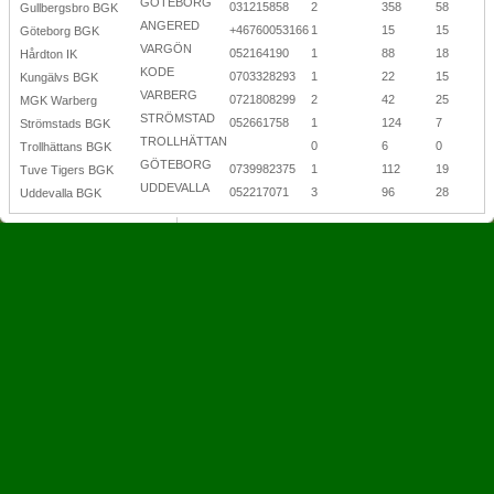
GÖTEBORG
031215858
2
358
58
Gullbergsbro BGK
ANGERED
+46760053166
1
15
15
Göteborg BGK
VARGÖN
052164190
1
88
18
Hårdton IK
KODE
0703328293
1
22
15
Kungälvs BGK
VARBERG
0721808299
2
42
25
MGK Warberg
STRÖMSTAD
052661758
1
124
7
Strömstads BGK
TROLLHÄTTAN
0
6
0
Trollhättans BGK
GÖTEBORG
0739982375
1
112
19
Tuve Tigers BGK
UDDEVALLA
052217071
3
96
28
Uddevalla BGK