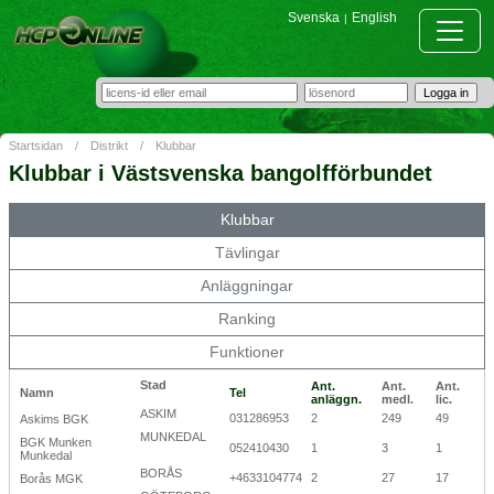
Svenska
English
|
Startsidan
/
Distrikt
/
Klubbar
Klubbar i Västsvenska bangolfförbundet
Klubbar
Tävlingar
Anläggningar
Ranking
Funktioner
Stad
Ant.
Ant.
Ant.
Namn
Tel
anläggn.
medl.
lic.
ASKIM
031286953
2
249
49
Askims BGK
MUNKEDAL
BGK Munken
052410430
1
3
1
Munkedal
BORÅS
+4633104774
2
27
17
Borås MGK