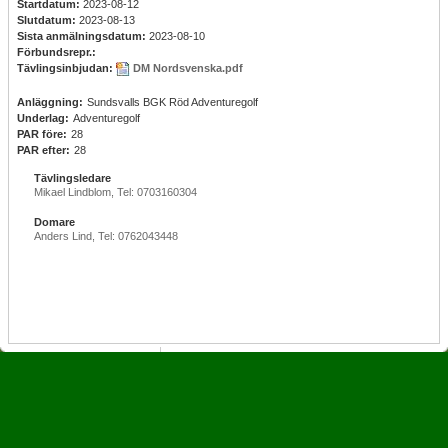
Startdatum:
2023-08-12
Slutdatum:
2023-08-13
Sista anmälningsdatum:
2023-08-10
Förbundsrepr.:
Tävlingsinbjudan:
DM Nordsvenska.pdf
Anläggning:
Sundsvalls BGK Röd Adventuregolf
Underlag:
Adventuregolf
PAR före:
28
PAR efter:
28
Tävlingsledare
Mikael Lindblom, Tel: 0703160304
Domare
Anders Lind, Tel: 0762043448