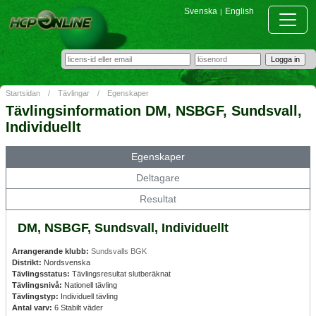
Svenska
English
|
Startsidan
/
Tävlingar
/
Egenskaper
Tävlingsinformation DM, NSBGF, Sundsvall,
Individuellt
Egenskaper
Deltagare
Resultat
DM, NSBGF, Sundsvall, Individuellt
Arrangerande klubb:
Sundsvalls BGK
Distrikt:
Nordsvenska
Tävlingsstatus:
Tävlingsresultat slutberäknat
Tävlingsnivå:
Nationell tävling
Tävlingstyp:
Individuell tävling
Antal varv:
6 Stabilt väder