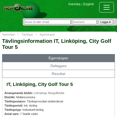
Svenska
English
|
Startsidan
/
Tävlingar
/
Egenskaper
Tävlingsinformation IT, Linköping, City Golf
Tour 5
Egenskaper
Deltagare
Resultat
IT, Linköping, City Golf Tour 5
Arrangerande klubb:
Linköpings Bangolfklubb
Distrikt:
Mellansvenska
Tävlingsstatus:
Tävlingsresultat slutberäknat
Tävlingsnivå:
Intl. tävling
Tävlingstyp:
Individuell tävling
Antal varv:
7 Stabilt väder