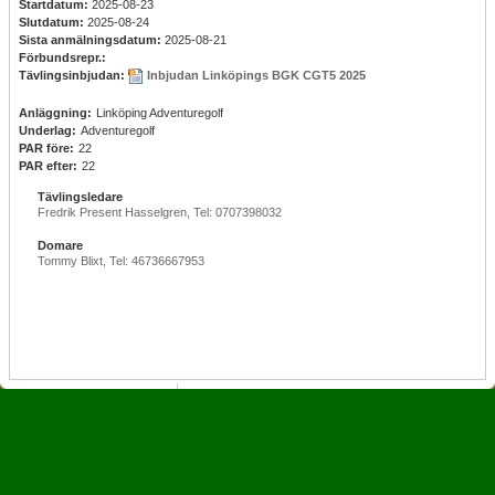
Startdatum:
2025-08-23
Slutdatum:
2025-08-24
Sista anmälningsdatum:
2025-08-21
Förbundsrepr.:
Tävlingsinbjudan:
Inbjudan Linköpings BGK CGT5 2025
Anläggning:
Linköping Adventuregolf
Underlag:
Adventuregolf
PAR före:
22
PAR efter:
22
Tävlingsledare
Fredrik Present Hasselgren, Tel: 0707398032
Domare
Tommy Blixt, Tel: 46736667953