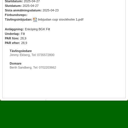
Startdatum:
2025-04-27
Slutdatum:
2025-04-27
Sista anmälningsdatum:
2025-04-23
Förbundsrepr.:
Tävlingsinbjudan:
Inbjudan cup stockholm 1.pdf
Anläggning:
Enköping BGK Filt
Underlag:
Filt
PAR före:
28,9
PAR efter:
28,9
Tävlingsledare
Jimmy Ekberg, Tel: 0735572800
Domare
Berth Sandberg, Tel: 0702203662