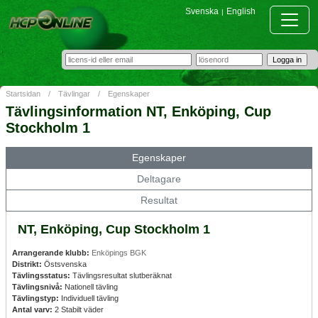
Svenska
English
|
Startsidan
/
Tävlingar
/
Egenskaper
Tävlingsinformation NT, Enköping, Cup
Stockholm 1
Egenskaper
Deltagare
Resultat
NT, Enköping, Cup Stockholm 1
Arrangerande klubb:
Enköpings BGK
Distrikt:
Östsvenska
Tävlingsstatus:
Tävlingsresultat slutberäknat
Tävlingsnivå:
Nationell tävling
Tävlingstyp:
Individuell tävling
Antal varv:
2 Stabilt väder