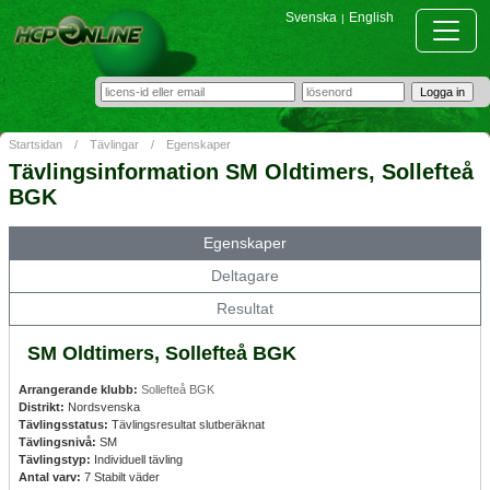
Svenska
English
|
Startsidan
/
Tävlingar
/
Egenskaper
Tävlingsinformation SM Oldtimers, Sollefteå
BGK
Egenskaper
Deltagare
Resultat
SM Oldtimers, Sollefteå BGK
Arrangerande klubb:
Sollefteå BGK
Distrikt:
Nordsvenska
Tävlingsstatus:
Tävlingsresultat slutberäknat
Tävlingsnivå:
SM
Tävlingstyp:
Individuell tävling
Antal varv:
7 Stabilt väder