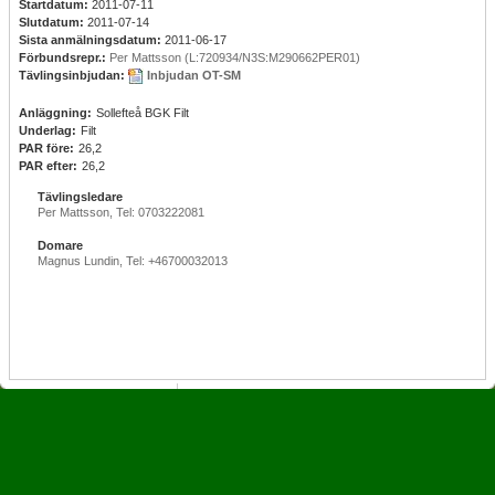
Startdatum:
2011-07-11
Slutdatum:
2011-07-14
Sista anmälningsdatum:
2011-06-17
Förbundsrepr.:
Per Mattsson (L:720934/N3S:M290662PER01)
Tävlingsinbjudan:
Inbjudan OT-SM
Anläggning:
Sollefteå BGK Filt
Underlag:
Filt
PAR före:
26,2
PAR efter:
26,2
Tävlingsledare
Per Mattsson, Tel: 0703222081
Domare
Magnus Lundin, Tel: +46700032013