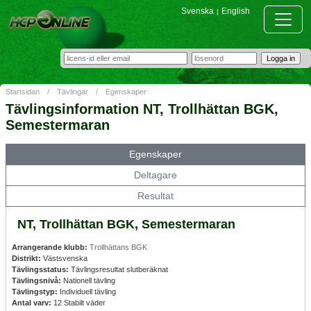
Svenska
English
|
Startsidan
/
Tävlingar
/
Egenskaper
Tävlingsinformation NT, Trollhättan BGK,
Semestermaran
Egenskaper
Deltagare
Resultat
NT, Trollhättan BGK, Semestermaran
Arrangerande klubb:
Trollhättans BGK
Distrikt:
Västsvenska
Tävlingsstatus:
Tävlingsresultat slutberäknat
Tävlingsnivå:
Nationell tävling
Tävlingstyp:
Individuell tävling
Antal varv:
12 Stabilt väder