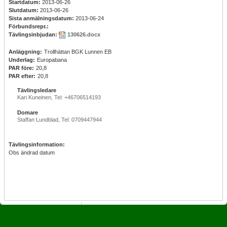
Startdatum:
2013-06-26
Slutdatum:
2013-06-26
Sista anmälningsdatum:
2013-06-24
Förbundsrepr.:
Tävlingsinbjudan:
130626.docx
Anläggning:
Trollhättan BGK Lunnen EB
Underlag:
Europabana
PAR före:
20,8
PAR efter:
20,8
Tävlingsledare
Kari Kuneinen, Tel: +46706514193
Domare
Staffan Lundblad, Tel: 0709447944
Tävlingsinformation:
Obs ändrad datum