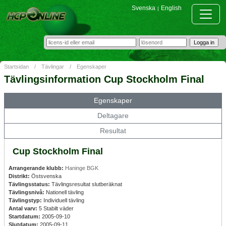
Svenska
English
|
Startsidan
/
Tävlingar
/
Egenskaper
Tävlingsinformation Cup Stockholm Final
Egenskaper
Deltagare
Resultat
Cup Stockholm Final
Arrangerande klubb:
Haninge BGK
Distrikt:
Östsvenska
Tävlingsstatus:
Tävlingsresultat slutberäknat
Tävlingsnivå:
Nationell tävling
Tävlingstyp:
Individuell tävling
Antal varv:
5 Stabilt väder
Startdatum:
2005-09-10
Slutdatum:
2005-09-11