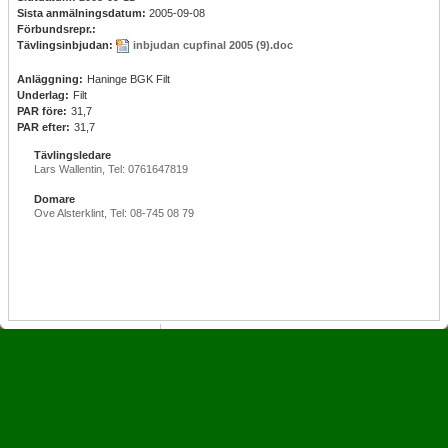
Sista anmälningsdatum:
2005-09-08
Förbundsrepr.:
Tävlingsinbjudan:
inbjudan cupfinal 2005 (9).doc
Anläggning:
Haninge BGK Filt
Underlag:
Filt
PAR före:
31,7
PAR efter:
31,7
Tävlingsledare
Lars Wallentin, Tel: 0761647819
Domare
Ove Alsterklint, Tel: 08-745 08 79