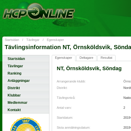
Startsidan
/
Tävlingar
/
Egenskaper
Tävlingsinformation NT, Örnsköldsvik, Sönd
Egenskaper
Deltagare
Resultat
Startsidan
Tävlingar
NT, Örnsköldsvik, Söndag
Ranking
Anläggningar
Arrangerande klubb:
Örns
Distrikt
Distrikt:
Nord
Klubbar
Tävlingsnivå:
Natio
Medlemmar
Antal varv:
2
Kontakt
Startdatum:
2019
Sista anmälningsdatum:
2019