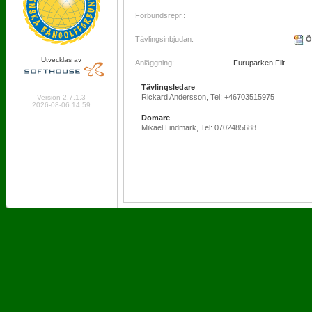
Förbundsrepr.:
Tävlingsinbjudan:
Ö
Utvecklas av
Anläggning:
Furuparken Filt
Tävlingsledare
Online: 188 Logged in: 6
Rickard Andersson, Tel: +46703515975
Version 2.7.1.3
2026-08-06 14:59
Domare
Mikael Lindmark, Tel: 0702485688