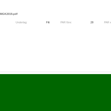
MGK2019.pdf
Underlag:
Filt
PAR före:
28
PAR e