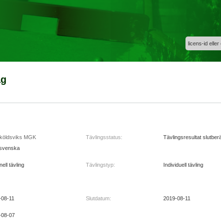
licens-id eller
ag
köldsviks MGK
Tävlingsstatus:
Tävlingsresultat slutber
svenska
nell tävling
Tävlingstyp:
Individuell tävling
-08-11
Slutdatum:
2019-08-11
-08-07