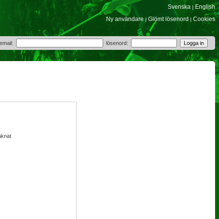
Svenska
English
|
Ny användare
Glömt lösenord
Cookies
|
|
 email:
lösenord:
äknat