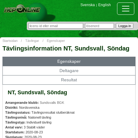
Svenska
English
|
Startsidan
/
Tävlingar
/
Egenskaper
Tävlingsinformation NT, Sundsvall, Söndag
Egenskaper
Deltagare
Resultat
NT, Sundsvall, Söndag
Arrangerande klubb:
Sundsvalls BGK
Distrikt:
Nordsvenska
Tävlingsstatus:
Tävlingsresultat slutberäknat
Tävlingsnivå:
Nationell tävling
Tävlingstyp:
Individuell tävling
Antal varv:
3 Stabilt väder
Startdatum:
2020-08-23
Slutdatum:
2020-08-23