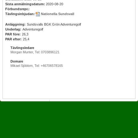
Sista anmälningsdatum:
2020-08-20
Förbundsrepr.:
Tävlingsinbjudan:
Nationella Sundsvall
Anläggning:
Sundsvalls BGK Grön Adventuregolf
Underlag:
Adventuregolf
PAR före:
26,3
PAR efter:
25,4
Tävlingsledare
Morgan Munter, Tel: 0703896121
Domare
Mikael Sjöblom, Tel: +46706578165