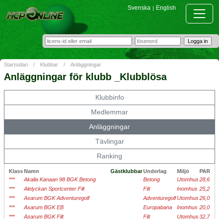
Svenska
English
|
Startsidan
/
Klubbar
/
Anläggningar
Anläggningar för klubb _Klubblösa
Klubbinfo
Medlemmar
Anläggningar
Tävlingar
Ranking
Klass
Namn
Gästklubbar
Underlag
Miljö
PAR
***
Akalla Kanaan 98 BGK Betong
Betong
Utomhus
28,6
***
Alelyckan Sportcenter Filt
Filt
Inomhus
25,2
***
Asarum BGK Adventuregolf
Adventuregolf
Utomhus
26,0
***
Asarum BGK EB
Europabana
Inomhus
20,0
***
Asarum BGK Filt
Filt
Utomhus
32,7