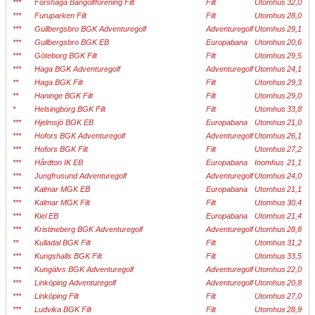
***
Forshaga Bangolfförening Filt
Filt
Utomhus
32,0
***
Furuparken Filt
Filt
Utomhus
28,0
***
Gullbergsbro BGK Adventuregolf
Adventuregolf
Utomhus
29,1
***
Gullbergsbro BGK EB
Europabana
Utomhus
20,6
***
Göteborg BGK Filt
Filt
Utomhus
29,5
***
Haga BGK Adventuregolf
Adventuregolf
Utomhus
24,1
**
Haga BGK Filt
Filt
Utomhus
29,3
**
Haninge BGK Filt
Filt
Utomhus
29,0
*
Helsingborg BGK Filt
Filt
Utomhus
33,8
***
Hjelmsjö BGK EB
Europabana
Utomhus
21,0
***
Hofors BGK Adventuregolf
Adventuregolf
Utomhus
26,1
***
Hofors BGK Filt
Filt
Utomhus
27,2
***
Hårdton IK EB
Europabana
Inomhus
21,1
***
Jungfrusund Adventuregolf
Adventuregolf
Utomhus
24,0
***
Kalmar MGK EB
Europabana
Utomhus
21,1
***
Kalmar MGK Filt
Filt
Utomhus
30,4
***
Kiel EB
Europabana
Utomhus
21,4
***
Kristineberg BGK Adventuregolf
Adventuregolf
Utomhus
28,8
**
Kulladal BGK Filt
Filt
Utomhus
31,2
***
Kungshalls BGK Filt
Filt
Utomhus
33,5
***
Kungälvs BGK Adventuregolf
Adventuregolf
Utomhus
22,0
***
Linköping Adventuregolf
Adventuregolf
Utomhus
20,8
***
Linköping Filt
Filt
Utomhus
27,0
***
Ludvika BGK Filt
Filt
Utomhus
28,9