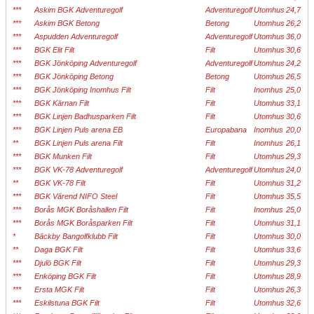
***
Askim BGK Adventuregolf
Adventuregolf
Utomhus
24,7
***
Askim BGK Betong
Betong
Utomhus
26,2
***
Aspudden Adventuregolf
Adventuregolf
Utomhus
36,0
***
BGK Elit Filt
Filt
Utomhus
30,6
***
BGK Jönköping Adventuregolf
Adventuregolf
Utomhus
24,2
***
BGK Jönköping Betong
Betong
Utomhus
26,5
***
BGK Jönköping Inomhus Filt
Filt
Inomhus
25,0
***
BGK Kärnan Filt
Filt
Utomhus
33,1
***
BGK Linjen Badhusparken Filt
Filt
Utomhus
30,6
***
BGK Linjen Puls arena EB
Europabana
Inomhus
20,0
**
BGK Linjen Puls arena Filt
Filt
Inomhus
26,1
***
BGK Munken Filt
Filt
Utomhus
29,3
***
BGK VK-78 Adventuregolf
Adventuregolf
Utomhus
24,0
**
BGK VK-78 Filt
Filt
Utomhus
31,2
***
BGK Värend NIFO Steel
Filt
Utomhus
35,5
***
Borås MGK Boråshallen Filt
Filt
Inomhus
25,0
***
Borås MGK Boråsparken Filt
Filt
Utomhus
31,1
*
Bäckby Bangolfklubb Filt
Filt
Utomhus
30,0
**
Daga BGK Filt
Filt
Utomhus
33,6
***
Djulö BGK Filt
Filt
Utomhus
29,3
***
Enköping BGK Filt
Filt
Utomhus
28,9
***
Ersta MGK Filt
Filt
Utomhus
26,3
***
Eskilstuna BGK Filt
Filt
Utomhus
32,6