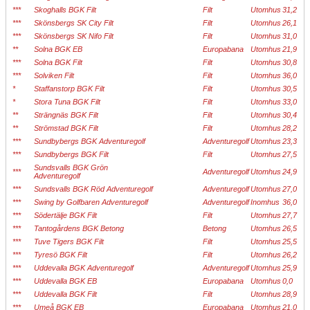
***
Skoghalls BGK Filt
Filt
Utomhus
31,2
***
Skönsbergs SK City Filt
Filt
Utomhus
26,1
***
Skönsbergs SK Nifo Filt
Filt
Utomhus
31,0
**
Solna BGK EB
Europabana
Utomhus
21,9
***
Solna BGK Filt
Filt
Utomhus
30,8
***
Solviken Filt
Filt
Utomhus
36,0
*
Staffanstorp BGK Filt
Filt
Utomhus
30,5
*
Stora Tuna BGK Filt
Filt
Utomhus
33,0
**
Strängnäs BGK Filt
Filt
Utomhus
30,4
**
Strömstad BGK Filt
Filt
Utomhus
28,2
***
Sundbybergs BGK Adventuregolf
Adventuregolf
Utomhus
23,3
***
Sundbybergs BGK Filt
Filt
Utomhus
27,5
Sundsvalls BGK Grön
***
Adventuregolf
Utomhus
24,9
Adventuregolf
***
Sundsvalls BGK Röd Adventuregolf
Adventuregolf
Utomhus
27,0
***
Swing by Golfbaren Adventuregolf
Adventuregolf
Inomhus
36,0
***
Södertälje BGK Filt
Filt
Utomhus
27,7
***
Tantogårdens BGK Betong
Betong
Utomhus
26,5
***
Tuve Tigers BGK Filt
Filt
Utomhus
25,5
***
Tyresö BGK Filt
Filt
Utomhus
26,2
***
Uddevalla BGK Adventuregolf
Adventuregolf
Utomhus
25,9
***
Uddevalla BGK EB
Europabana
Utomhus
0,0
***
Uddevalla BGK Filt
Filt
Utomhus
28,9
***
Umeå BGK EB
Europabana
Utomhus
21,0