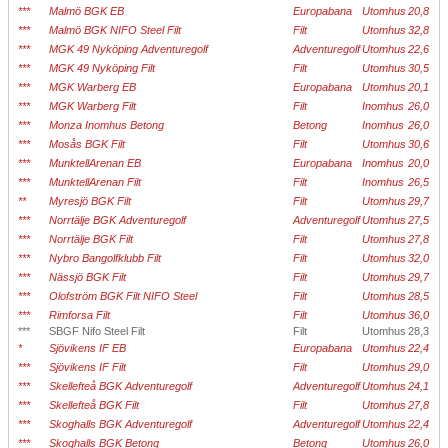
***
Malmö BGK EB
Europabana
Utomhus
20,8
***
Malmö BGK NIFO Steel Filt
Filt
Utomhus
32,8
***
MGK 49 Nyköping Adventuregolf
Adventuregolf
Utomhus
22,6
***
MGK 49 Nyköping Filt
Filt
Utomhus
30,5
***
MGK Warberg EB
Europabana
Utomhus
20,1
***
MGK Warberg Filt
Filt
Inomhus
26,0
***
Monza Inomhus Betong
Betong
Inomhus
26,0
***
Mosås BGK Filt
Filt
Utomhus
30,6
***
MunktellArenan EB
Europabana
Inomhus
20,0
***
MunktellArenan Filt
Filt
Inomhus
26,5
**
Myresjö BGK Filt
Filt
Utomhus
29,7
***
Norrtälje BGK Adventuregolf
Adventuregolf
Utomhus
27,5
***
Norrtälje BGK Filt
Filt
Utomhus
27,8
***
Nybro Bangolfklubb Filt
Filt
Utomhus
32,0
***
Nässjö BGK Filt
Filt
Utomhus
29,7
***
Olofström BGK Filt NIFO Steel
Filt
Utomhus
28,5
***
Rimforsa Filt
Filt
Utomhus
36,0
***
SBGF Nifo Steel Filt
Filt
Utomhus
28,3
*
Sjövikens IF EB
Europabana
Utomhus
22,4
***
Sjövikens IF Filt
Filt
Utomhus
29,0
***
Skellefteå BGK Adventuregolf
Adventuregolf
Utomhus
24,1
***
Skellefteå BGK Filt
Filt
Utomhus
27,8
***
Skoghalls BGK Adventuregolf
Adventuregolf
Utomhus
22,4
***
Skoghalls BGK Betong
Betong
Utomhus
26,0