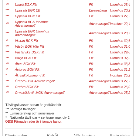
***
Umeå BGK Filt
Filt
Utomhus
28,4
***
Uppsala BGK EB
Europabana
Utomhus
20,2
***
Uppsala BGK Filt
Filt
Utomhus
27,5
Uppsala BGK Inomhus
***
Adventuregolf
Inomhus
22,4
Adventuregolf
Uppsala BGK Utomhus
***
Adventuregolf
Utomhus
23,7
Adventuregolf
**
Viskan BGK Filt
Filt
Utomhus
32,6
***
Väsby BGK Nifo Filt
Filt
Utomhus
31,0
***
Västerviks BGK Filt
Filt
Utomhus
29,0
***
Växjö BGK Filt
Filt
Utomhus
32,5
***
Åhus BGK Filt
Filt
Utomhus
33,8
**
Åstorps BGK Filt
Filt
Utomhus
31,2
*
Älmhult Kommun Filt
Filt
Inomhus
25,2
***
Örebro BGK Adventuregolf
Adventuregolf
Utomhus
27,2
***
Örebro BGK Filt
Filt
Utomhus
26,0
***
Örnsköldsvik MGK Adventuregolf
Adventuregolf
Utomhus
25,2
Tävlingsklasser banan är godkänd för:
***
Samtliga tävlingar
**
Ej mästerskap och seriefinaler
*
Nationella tävlingar + seriespel max div 2
OBS! Färgade rader är inlånade banor.
Bakåt
Nästa sida
Första sidan
Sista sidan