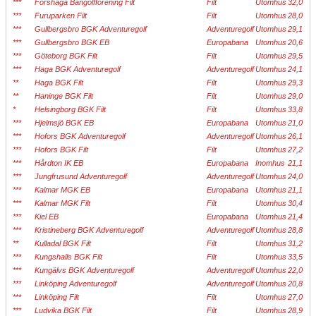
***
Forshaga Bangolfförening Filt
Filt
Utomhus
32,0
***
Furuparken Filt
Filt
Utomhus
28,0
***
Gullbergsbro BGK Adventuregolf
Adventuregolf
Utomhus
29,1
***
Gullbergsbro BGK EB
Europabana
Utomhus
20,6
***
Göteborg BGK Filt
Filt
Utomhus
29,5
***
Haga BGK Adventuregolf
Adventuregolf
Utomhus
24,1
**
Haga BGK Filt
Filt
Utomhus
29,3
**
Haninge BGK Filt
Filt
Utomhus
29,0
*
Helsingborg BGK Filt
Filt
Utomhus
33,8
***
Hjelmsjö BGK EB
Europabana
Utomhus
21,0
***
Hofors BGK Adventuregolf
Adventuregolf
Utomhus
26,1
***
Hofors BGK Filt
Filt
Utomhus
27,2
***
Hårdton IK EB
Europabana
Inomhus
21,1
***
Jungfrusund Adventuregolf
Adventuregolf
Utomhus
24,0
***
Kalmar MGK EB
Europabana
Utomhus
21,1
***
Kalmar MGK Filt
Filt
Utomhus
30,4
***
Kiel EB
Europabana
Utomhus
21,4
***
Kristineberg BGK Adventuregolf
Adventuregolf
Utomhus
28,8
**
Kulladal BGK Filt
Filt
Utomhus
31,2
***
Kungshalls BGK Filt
Filt
Utomhus
33,5
***
Kungälvs BGK Adventuregolf
Adventuregolf
Utomhus
22,0
***
Linköping Adventuregolf
Adventuregolf
Utomhus
20,8
***
Linköping Filt
Filt
Utomhus
27,0
***
Ludvika BGK Filt
Filt
Utomhus
28,9