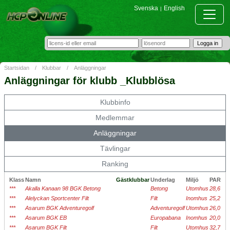
Svenska
English
|
Startsidan
/
Klubbar
/
Anläggningar
Anläggningar för klubb _Klubblösa
Klubbinfo
Medlemmar
Anläggningar
Tävlingar
Ranking
Klass
Namn
Gästklubbar
Underlag
Miljö
PAR
***
Akalla Kanaan 98 BGK Betong
Betong
Utomhus
28,6
***
Alelyckan Sportcenter Filt
Filt
Inomhus
25,2
***
Asarum BGK Adventuregolf
Adventuregolf
Utomhus
26,0
***
Asarum BGK EB
Europabana
Inomhus
20,0
***
Asarum BGK Filt
Filt
Utomhus
32,7