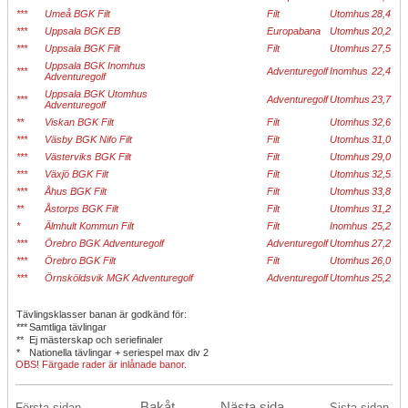
***
Umeå BGK Filt
Filt
Utomhus
28,4
***
Uppsala BGK EB
Europabana
Utomhus
20,2
***
Uppsala BGK Filt
Filt
Utomhus
27,5
Uppsala BGK Inomhus
***
Adventuregolf
Inomhus
22,4
Adventuregolf
Uppsala BGK Utomhus
***
Adventuregolf
Utomhus
23,7
Adventuregolf
**
Viskan BGK Filt
Filt
Utomhus
32,6
***
Väsby BGK Nifo Filt
Filt
Utomhus
31,0
***
Västerviks BGK Filt
Filt
Utomhus
29,0
***
Växjö BGK Filt
Filt
Utomhus
32,5
***
Åhus BGK Filt
Filt
Utomhus
33,8
**
Åstorps BGK Filt
Filt
Utomhus
31,2
*
Älmhult Kommun Filt
Filt
Inomhus
25,2
***
Örebro BGK Adventuregolf
Adventuregolf
Utomhus
27,2
***
Örebro BGK Filt
Filt
Utomhus
26,0
***
Örnsköldsvik MGK Adventuregolf
Adventuregolf
Utomhus
25,2
Tävlingsklasser banan är godkänd för:
***
Samtliga tävlingar
**
Ej mästerskap och seriefinaler
*
Nationella tävlingar + seriespel max div 2
OBS! Färgade rader är inlånade banor.
Bakåt
Nästa sida
Första sidan
Sista sidan