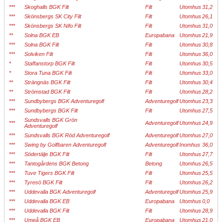
***
Skoghalls BGK Filt
Filt
Utomhus
31,2
***
Skönsbergs SK City Filt
Filt
Utomhus
26,1
***
Skönsbergs SK Nifo Filt
Filt
Utomhus
31,0
**
Solna BGK EB
Europabana
Utomhus
21,9
***
Solna BGK Filt
Filt
Utomhus
30,8
***
Solviken Filt
Filt
Utomhus
36,0
*
Staffanstorp BGK Filt
Filt
Utomhus
30,5
*
Stora Tuna BGK Filt
Filt
Utomhus
33,0
**
Strängnäs BGK Filt
Filt
Utomhus
30,4
**
Strömstad BGK Filt
Filt
Utomhus
28,2
***
Sundbybergs BGK Adventuregolf
Adventuregolf
Utomhus
23,3
***
Sundbybergs BGK Filt
Filt
Utomhus
27,5
Sundsvalls BGK Grön
***
Adventuregolf
Utomhus
24,9
Adventuregolf
***
Sundsvalls BGK Röd Adventuregolf
Adventuregolf
Utomhus
27,0
***
Swing by Golfbaren Adventuregolf
Adventuregolf
Inomhus
36,0
***
Södertälje BGK Filt
Filt
Utomhus
27,7
***
Tantogårdens BGK Betong
Betong
Utomhus
26,5
***
Tuve Tigers BGK Filt
Filt
Utomhus
25,5
***
Tyresö BGK Filt
Filt
Utomhus
26,2
***
Uddevalla BGK Adventuregolf
Adventuregolf
Utomhus
25,9
***
Uddevalla BGK EB
Europabana
Utomhus
0,0
***
Uddevalla BGK Filt
Filt
Utomhus
28,9
***
Umeå BGK EB
Europabana
Utomhus
21,0