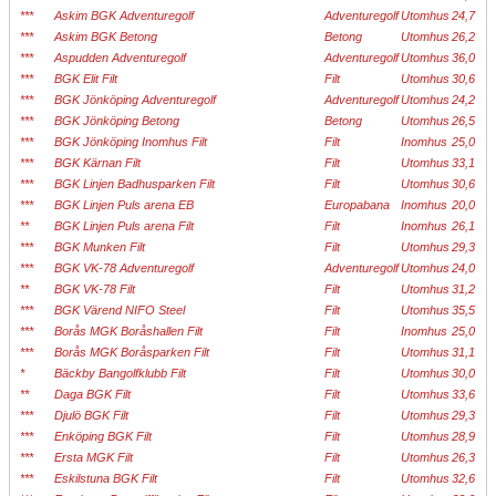
***
Askim BGK Adventuregolf
Adventuregolf
Utomhus
24,7
***
Askim BGK Betong
Betong
Utomhus
26,2
***
Aspudden Adventuregolf
Adventuregolf
Utomhus
36,0
***
BGK Elit Filt
Filt
Utomhus
30,6
***
BGK Jönköping Adventuregolf
Adventuregolf
Utomhus
24,2
***
BGK Jönköping Betong
Betong
Utomhus
26,5
***
BGK Jönköping Inomhus Filt
Filt
Inomhus
25,0
***
BGK Kärnan Filt
Filt
Utomhus
33,1
***
BGK Linjen Badhusparken Filt
Filt
Utomhus
30,6
***
BGK Linjen Puls arena EB
Europabana
Inomhus
20,0
**
BGK Linjen Puls arena Filt
Filt
Inomhus
26,1
***
BGK Munken Filt
Filt
Utomhus
29,3
***
BGK VK-78 Adventuregolf
Adventuregolf
Utomhus
24,0
**
BGK VK-78 Filt
Filt
Utomhus
31,2
***
BGK Värend NIFO Steel
Filt
Utomhus
35,5
***
Borås MGK Boråshallen Filt
Filt
Inomhus
25,0
***
Borås MGK Boråsparken Filt
Filt
Utomhus
31,1
*
Bäckby Bangolfklubb Filt
Filt
Utomhus
30,0
**
Daga BGK Filt
Filt
Utomhus
33,6
***
Djulö BGK Filt
Filt
Utomhus
29,3
***
Enköping BGK Filt
Filt
Utomhus
28,9
***
Ersta MGK Filt
Filt
Utomhus
26,3
***
Eskilstuna BGK Filt
Filt
Utomhus
32,6