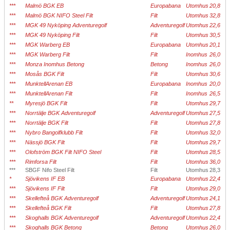
***
Malmö BGK EB
Europabana
Utomhus
20,8
***
Malmö BGK NIFO Steel Filt
Filt
Utomhus
32,8
***
MGK 49 Nyköping Adventuregolf
Adventuregolf
Utomhus
22,6
***
MGK 49 Nyköping Filt
Filt
Utomhus
30,5
***
MGK Warberg EB
Europabana
Utomhus
20,1
***
MGK Warberg Filt
Filt
Inomhus
26,0
***
Monza Inomhus Betong
Betong
Inomhus
26,0
***
Mosås BGK Filt
Filt
Utomhus
30,6
***
MunktellArenan EB
Europabana
Inomhus
20,0
***
MunktellArenan Filt
Filt
Inomhus
26,5
**
Myresjö BGK Filt
Filt
Utomhus
29,7
***
Norrtälje BGK Adventuregolf
Adventuregolf
Utomhus
27,5
***
Norrtälje BGK Filt
Filt
Utomhus
27,8
***
Nybro Bangolfklubb Filt
Filt
Utomhus
32,0
***
Nässjö BGK Filt
Filt
Utomhus
29,7
***
Olofström BGK Filt NIFO Steel
Filt
Utomhus
28,5
***
Rimforsa Filt
Filt
Utomhus
36,0
***
SBGF Nifo Steel Filt
Filt
Utomhus
28,3
*
Sjövikens IF EB
Europabana
Utomhus
22,4
***
Sjövikens IF Filt
Filt
Utomhus
29,0
***
Skellefteå BGK Adventuregolf
Adventuregolf
Utomhus
24,1
***
Skellefteå BGK Filt
Filt
Utomhus
27,8
***
Skoghalls BGK Adventuregolf
Adventuregolf
Utomhus
22,4
***
Skoghalls BGK Betong
Betong
Utomhus
26,0