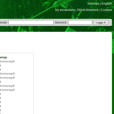
Svenska
English
|
Ny användare
Glömt lösenord
Cookies
|
|
 email:
lösenord:
antyp
dventuregolf
lt
lt
dventuregolf
dventuregolf
lt
dventuregolf
dventuregolf
lt
lt
lt
lt
lt