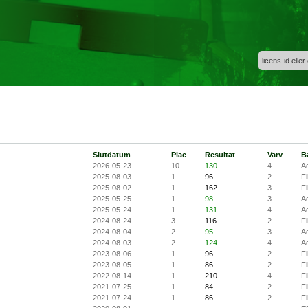
licens-id eller
Slutdatum
Plac
Resultat
Varv
B
2026-05-23
10
130
4
A
2025-08-03
1
96
2
Fi
2025-08-02
1
162
3
Fi
2025-05-25
1
98
3
A
2025-05-24
1
131
4
A
2024-08-24
3
116
2
Fi
2024-08-04
2
95
3
A
2024-08-03
2
124
4
A
2023-08-06
1
96
2
Fi
2023-08-05
1
86
2
Fi
2022-08-14
1
210
4
Fi
2021-07-25
1
84
2
Fi
2021-07-24
1
86
2
Fi