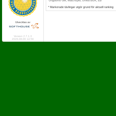
Ungdoms-SM, Matchspel, Umeå BGK, EB
* Markerade tävlingar utgör grund för aktuell ranking
Utvecklas av
Online: 248 Logged in: 7
Version 2.7.1.3
2026-08-06 14:59