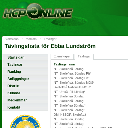
Startsidan
/
Medlem
/
Tävlingar
Tävlingslista för Ebba Lundström
Egenskaper
Tävlingar
Startsidan
Tävlingar
Tävlingsnamn
NT, Skellefteå Lördag*
Ranking
NT, Skellefteå, Söndag Filt*
NT, Skellefteå Lördag Filt*
Anläggningar
NT, Skellefteå, Söndag MOS*
Distrikt
Skellefteå Nationella MOS*
NT, Umeå, Filt Lördag*
Klubbar
NT, Skellefteå Söndag
Medlemmar
NT, Skellefteå Lördag
NT, Skellefteå Söndag*
Kontakt
NT, Skellefteå Lördag*
DM, NSBGF, Skellefteå
NT, Skellefteå Söndag
NT, Skellefteå Lördag