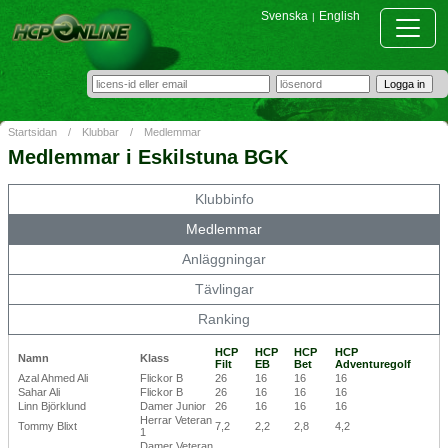
Svenska
English
|
Startsidan
/
Klubbar
/
Medlemmar
Medlemmar i Eskilstuna BGK
Klubbinfo
Medlemmar
Anläggningar
Tävlingar
Ranking
HCP
HCP
HCP
HCP
Namn
Klass
Filt
EB
Bet
Adventuregolf
Azal Ahmed Ali
Flickor B
26
16
16
16
Sahar Ali
Flickor B
26
16
16
16
Linn Björklund
Damer Junior
26
16
16
16
Herrar Veteran
Tommy Blixt
7,2
2,2
2,8
4,2
1
Damer Veteran