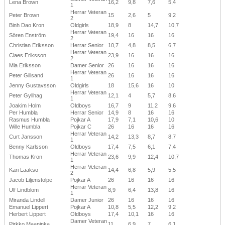
Lena Brown
16,2
9,8
7,6
5,4
1
Herrar Veteran
Peter Brown
15
2,6
5
9,2
2
Binh Dao Kron
Oldgirls
18,9
8
14,7
10,7
Herrar Veteran
Sören Enström
19,4
16
16
16
2
Christian Eriksson
Herrar Senior
10,7
4,8
8,5
6,7
Herrar Veteran
Claes Eriksson
23,9
16
16
16
2
Mia Eriksson
Damer Senior
26
16
16
16
Herrar Veteran
Peter Gillsand
26
16
16
16
1
Jenny Gustavsson
Oldgirls
18
15,6
16
10
Herrar Veteran
Peter Gyllhag
12,1
4
5,7
8,6
1
Joakim Holm
Oldboys
16,7
9
11,2
9,6
Per Humbla
Herrar Senior
14,9
8
16
16
Rasmus Humbla
Pojkar A
17,9
7,1
10,6
10
Wille Humbla
Pojkar C
26
16
16
16
Herrar Veteran
Curt Jansson
14,2
13,3
8,7
8,7
1
Benny Karlsson
Oldboys
17,4
7,5
6,1
7,4
Herrar Veteran
Thomas Kron
23,6
9,9
12,4
10,7
1
Herrar Veteran
Kari Laakso
14,4
6,8
5,9
5,5
2
Jacob Liljenstolpe
Pojkar A
26
16
16
16
Herrar Veteran
Ulf Lindblom
8,9
6,4
13,8
16
1
Miranda Lindell
Damer Junior
26
16
16
16
Emanuel Lippert
Pojkar A
10,8
5,5
12,2
9,2
Herbert Lippert
Oldboys
17,4
10,1
16
16
Damer Veteran
Pirkko Maaninka
11
6,9
7
6,1