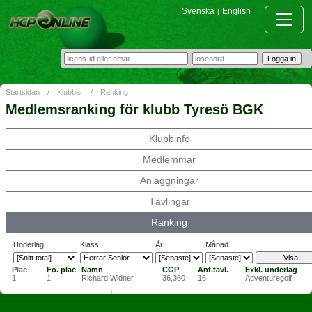
Svenska
English
|
Startsidan
/
Klubbar
/
Ranking
Medlemsranking för klubb Tyresö BGK
Klubbinfo
Medlemmar
Anläggningar
Tävlingar
Ranking
Underlag
Klass
År
Månad
Plac
Fö. plac
Namn
CGP
Ant.tävl.
Exkl. underlag
1
1
Richard Widner
36,360
16
Adventuregolf