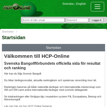
Svenska
English
|
Startsidan
/
Startsidan
Startsidan
Välkommen till HCP-Online
Svenska Bangolfförbundets officiella sida för resultat
och ranking
Här kan du följa Svensk Bangolf.
Du hittar tävlingsresultat, aktuella rankinglistor och spelarnas utveckling över tid.
Rankingen baseras på både nationella tävlingar och internationella mästerskap som
VM och EM samt andra internationella tävlingar med svenskt deltagande.
Se totalrankingen eller fördjupa dig i respektive system Filt, Europabana, Betong och
Adventuregolf.
Läs mer här om hur HCP-Online fungerar