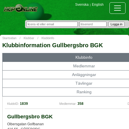
Svenska
English
|
Startsidan
/
Klubbar
/
Klubbinfo
Klubbinformation Gullbergsbro BGK
Klubbinfo
Medlemmar
Anläggningar
Tävlingar
Ranking
1839
358
KlubbID:
Medlemmar:
D
Gullbergsbro BGK
Olbersgatan Golfbanan