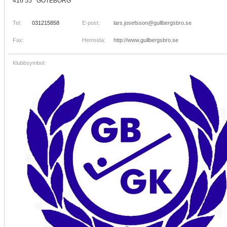
416 55 GÖTEBORG
Tel:
031215858
E-post:
lars.josefsson@gullbergsbro.se
Fax:
Hemsida:
http://www.gullbergsbro.se
Klubbsymbol: