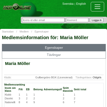
Svenska
English
|
Startsidan
/
Medlem
/
Egenskaper
Medlemsinformation för: Maria Möller
Egenskaper
Tävlingar
Maria Möller
Klubb:
Gullbergsbro BGK (Licensierad)
Tävlingsklass:
Oldgirls
Medlemsranking
Inom sin
Snitt
Filt
EB
Betong
Adventuregolf
Snitt total
klass
klassisk
Klubb
1
1
1
1
1
Distrikt
3
2
2
2
2
Nationellt
8
4
9
6
7