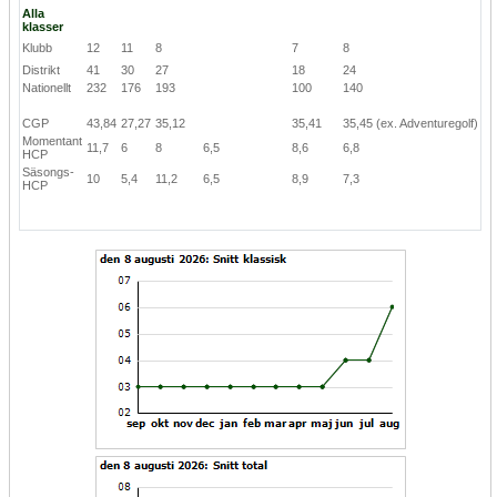
Alla
klasser
Klubb
12
11
8
7
8
Distrikt
41
30
27
18
24
Nationellt
232
176
193
100
140
CGP
43,84
27,27
35,12
35,41
35,45
(ex. Adventuregolf)
Momentant
11,7
6
8
6,5
8,6
6,8
HCP
Säsongs-
10
5,4
11,2
6,5
8,9
7,3
HCP