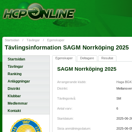
Startsidan
/
Tävlingar
/
Egenskaper
Tävlingsinformation SAGM Norrköping 2025
Egenskaper
Deltagare
Resultat
Startsidan
Tävlingar
SAGM Norrköping 2025
Ranking
Anläggningar
Arrangerande klubb:
Haga BGK
Distrikt
Distrikt:
Mellansve
Klubbar
Tävlingsnivå:
SM
Medlemmar
Antal varv:
6
Kontakt
Startdatum:
2025-06-2
Sista anmälningsdatum:
2025-06-0