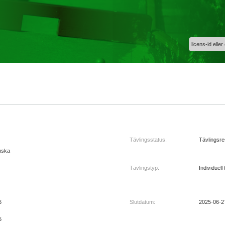
licens-id eller
Tävlingsstatus:
Tävlingsre
nska
Tävlingstyp:
Individuell 
6
Slutdatum:
2025-06-2
5