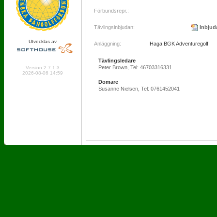
Förbundsrepr.:
Tävlingsinbjudan:
Inbjud
Utvecklas av
Anläggning:
Haga BGK Adventuregolf
Tävlingsledare
Online: 276 Logged in: 4
Peter Brown, Tel: 46703316331
Version 2.7.1.3
2026-08-06 14:59
Domare
Susanne Nielsen, Tel: 0761452041