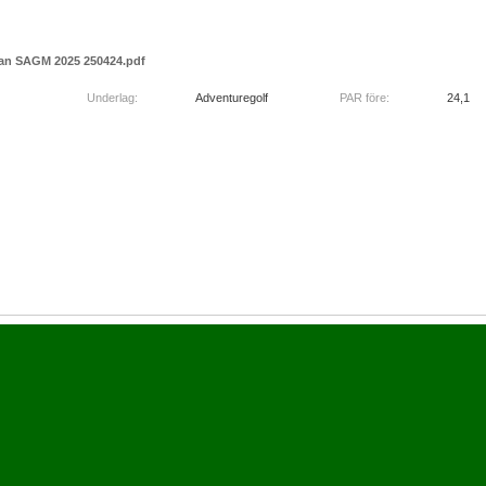
an SAGM 2025 250424.pdf
Underlag:
Adventuregolf
PAR före:
24,1