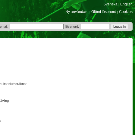
Svenska
English
|
Ny användare
Glömt lösenord
Cookies
|
|
 email:
lösenord:
sultat slutberäknat
tävling
7