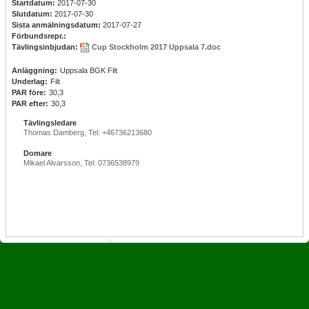
Startdatum:
2017-07-30
Slutdatum:
2017-07-30
Sista anmälningsdatum:
2017-07-27
Förbundsrepr.:
Tävlingsinbjudan:
Cup Stockholm 2017 Uppsala 7.doc
Anläggning:
Uppsala BGK Filt
Underlag:
Filt
PAR före:
30,3
PAR efter:
30,3
Tävlingsledare
Thomas Damberg, Tel: +46736213680
Domare
Mikael Alvarsson, Tel: 0736538979