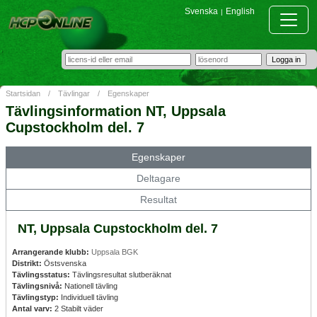
Svenska
English
|
Startsidan
/
Tävlingar
/
Egenskaper
Tävlingsinformation NT, Uppsala
Cupstockholm del. 7
Egenskaper
Deltagare
Resultat
NT, Uppsala Cupstockholm del. 7
Arrangerande klubb:
Uppsala BGK
Distrikt:
Östsvenska
Tävlingsstatus:
Tävlingsresultat slutberäknat
Tävlingsnivå:
Nationell tävling
Tävlingstyp:
Individuell tävling
Antal varv:
2 Stabilt väder