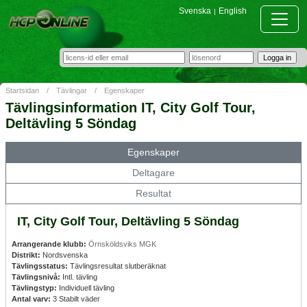
Svenska
English
|
Startsidan
/
Tävlingar
/
Egenskaper
Tävlingsinformation IT, City Golf Tour,
Deltävling 5 Söndag
Egenskaper
Deltagare
Resultat
IT, City Golf Tour, Deltävling 5 Söndag
Arrangerande klubb:
Örnsköldsviks MGK
Distrikt:
Nordsvenska
Tävlingsstatus:
Tävlingsresultat slutberäknat
Tävlingsnivå:
Intl. tävling
Tävlingstyp:
Individuell tävling
Antal varv:
3 Stabilt väder