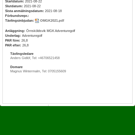
Startdatum:
2021-08-22
Slutdatum:
2021-08-22
Sista anmälningsdatum:
2021-08-18
Förbundsrepr.:
Tävlingsinbjudan:
OMGK2021.pdf
Anläggning:
Örnsköldsvik MGK Adventuregolf
Underlag:
Adventuregolf
PAR före:
26,8
PAR efter:
26,8
Tävlingsledare
Anders Gidlöf, Tel: +46706521458
Domare
Magnus Wintermalm, Tel: 0705155609