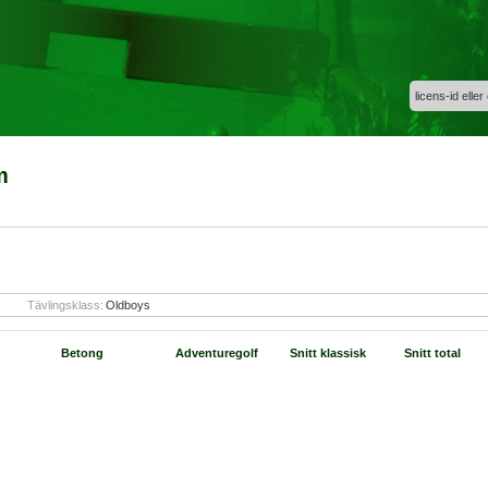
licens-id eller
m
Tävlingsklass:
Oldboys
Betong
Adventuregolf
Snitt klassisk
Snitt total