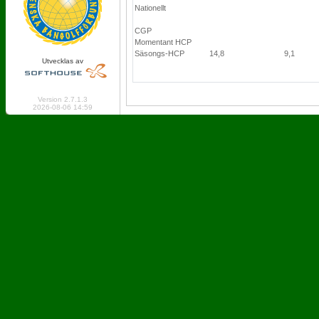
Nationellt
CGP
Momentant HCP
Säsongs-HCP
14,8
9,1
Utvecklas av
Online: 142 Logged in: 7
Version 2.7.1.3
2026-08-06 14:59