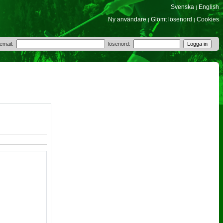
Svenska
English
|
Ny användare
Glömt lösenord
Cookies
|
|
 email:
lösenord: