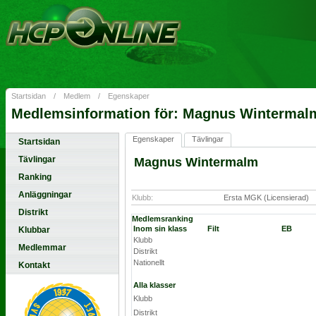
Startsidan
/
Medlem
/
Egenskaper
Medlemsinformation för: Magnus Wintermal
Egenskaper
Tävlingar
Startsidan
Tävlingar
Magnus Wintermalm
Ranking
Anläggningar
Klubb:
Ersta MGK (Licensierad)
Distrikt
Medlemsranking
Inom sin klass
Filt
EB
Klubbar
Klubb
Medlemmar
Distrikt
Nationellt
Kontakt
Alla klasser
Klubb
Distrikt