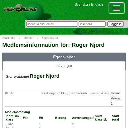
Svenska
English
|
Startsidan
/
Medlem
/
Egenskaper
Medlemsinformation för: Roger Njord
Egenskaper
Tävlingar
Roger Njord
Stor grabb/tjej
Klubb:
Gullbergsbro BGK (Licensierad)
Tävlingsklass:
Herrar
Veteran
1
Medlemsranking
Inom sin
Snitt
Snitt
Filt
EB
Betong
Adventuregolf
klass
klassisk
total
Klubb
1
2