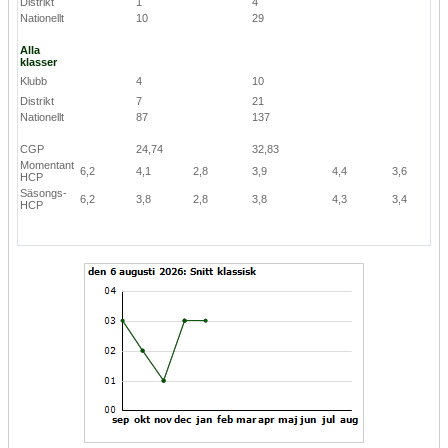
Distrikt
1
4
Nationellt
10
29
Alla
klasser
Klubb
4
10
Distrikt
7
21
Nationellt
87
137
CGP
24,74
32,83
Momentant
6,2
4,1
2,8
3,9
4,4
3,6
HCP
Säsongs-
6,2
3,8
2,8
3,8
4,3
3,4
HCP