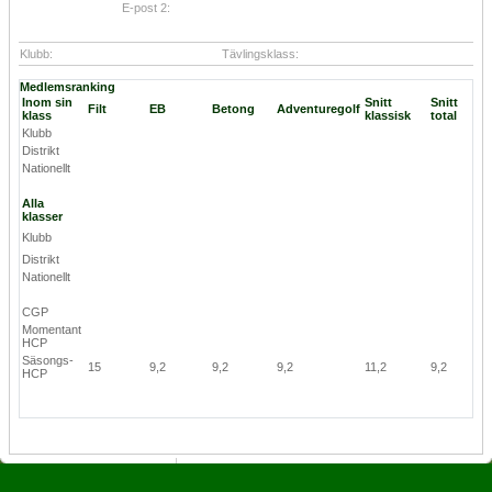
E-post 2:
Klubb:
Tävlingsklass:
Medlemsranking
Inom sin
Snitt
Snitt
Filt
EB
Betong
Adventuregolf
klass
klassisk
total
Klubb
Distrikt
Nationellt
Alla
klasser
Klubb
Distrikt
Nationellt
CGP
Momentant
HCP
Säsongs-
15
9,2
9,2
9,2
11,2
9,2
HCP