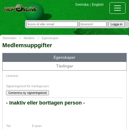
Svenska
English
|
Startsidan
/
Medlem
/
Egenskaper
Medlemsuppgifter
Egenskaper
Tävlingar
Licensnr:
Signeringskod för träningsvarv:
- Inaktiv eller borttagen person -
Tel:
E-post: