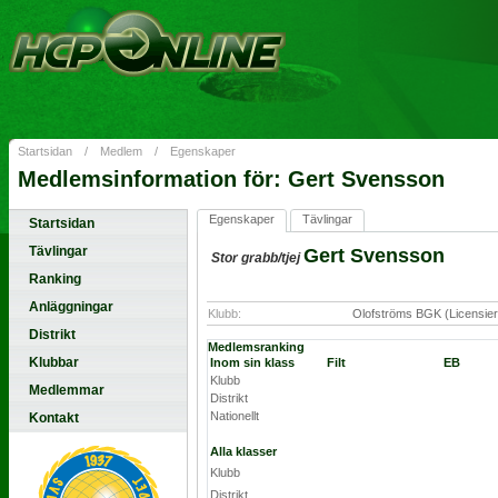
Startsidan
/
Medlem
/
Egenskaper
Medlemsinformation för: Gert Svensson
Egenskaper
Tävlingar
Startsidan
Tävlingar
Gert Svensson
Stor grabb/tjej
Ranking
Anläggningar
Klubb:
Olofströms BGK (Licensie
Distrikt
Medlemsranking
Klubbar
Inom sin klass
Filt
EB
Klubb
Medlemmar
Distrikt
Nationellt
Kontakt
Alla klasser
Klubb
Distrikt