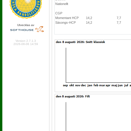
Nationellt
CGP
Momentant HCP
14,2
7,7
Säsongs-HCP
14,2
7,7
Utvecklas av
Online: 304 Logged in: 1
Version 2.7.1.3
2026-08-06 14:59