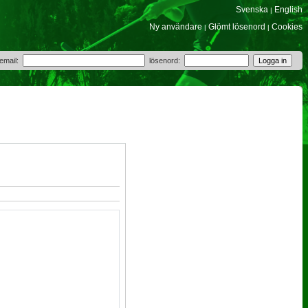
Svenska
English
|
Ny användare
Glömt lösenord
Cookies
|
|
 email:
lösenord: