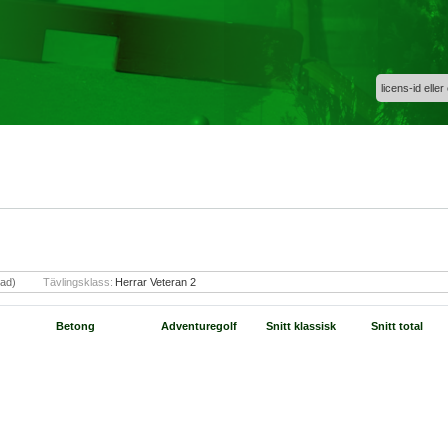
licens-id eller
rad)
Tävlingsklass:
Herrar Veteran 2
Betong
Adventuregolf
Snitt klassisk
Snitt total