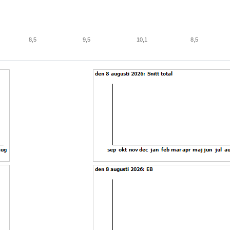
8,5
9,5
10,1
8,5