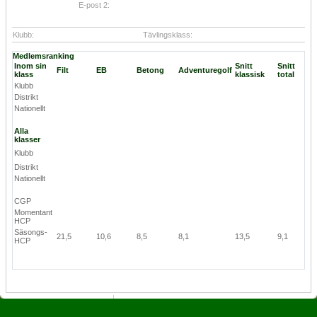
E-post 2:
Klubb:
Tävlingsklass:
Medlemsranking
Inom sin
Snitt
Snitt
Filt
EB
Betong
Adventuregolf
klass
klassisk
total
Klubb
Distrikt
Nationellt
Alla
klasser
Klubb
Distrikt
Nationellt
CGP
Momentant
HCP
Säsongs-
21,5
10,6
8,5
8,1
13,5
9,1
HCP