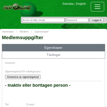
Svenska
English
|
Startsidan
/
Medlem
/
Egenskaper
Medlemsuppgifter
Egenskaper
Tävlingar
Licensnr:
Signeringskod för träningsvarv:
- Inaktiv eller borttagen person -
Tel:
E-post: