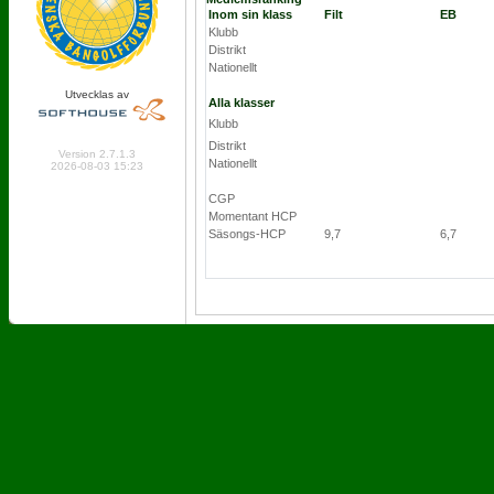
Inom sin klass
Filt
EB
Klubb
Distrikt
Nationellt
Utvecklas av
Alla klasser
Klubb
Online: 633 Logged in: 6
Distrikt
Version 2.7.1.3
Nationellt
2026-08-03 15:23
CGP
Momentant HCP
Säsongs-HCP
9,7
6,7