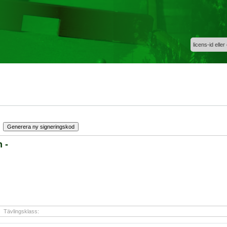
licens-id eller
 -
Tävlingsklass: