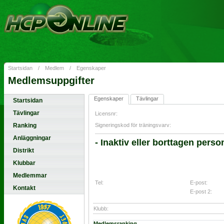
Startsidan
/
Medlem
/
Egenskaper
Medlemsuppgifter
Egenskaper
Tävlingar
Startsidan
Tävlingar
Licensnr:
Ranking
Signeringskod för träningsvarv:
Anläggningar
- Inaktiv eller borttagen person
Distrikt
Klubbar
Medlemmar
Tel:
E-post:
Kontakt
E-post 2:
Klubb:
Medlemsranking