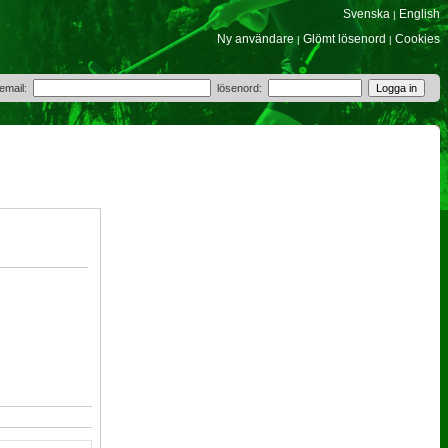
Svenska
English
|
Ny användare
Glömt lösenord
Cookies
|
|
 email:
lösenord: