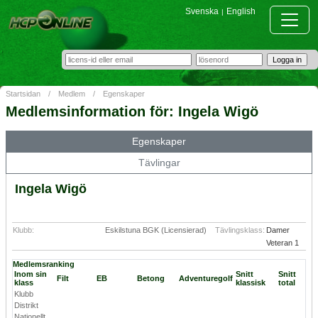
Svenska
English
|
Startsidan
/
Medlem
/
Egenskaper
Medlemsinformation för: Ingela Wigö
Egenskaper
Tävlingar
Ingela Wigö
Klubb:
Eskilstuna BGK (Licensierad)
Tävlingsklass:
Damer
Veteran 1
Medlemsranking
Inom sin
Snitt
Snitt
Filt
EB
Betong
Adventuregolf
klass
klassisk
total
Klubb
Distrikt
Nationellt