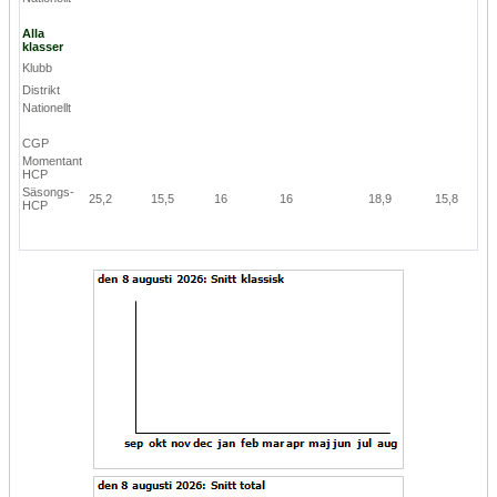
Alla
klasser
Klubb
Distrikt
Nationellt
CGP
Momentant
HCP
Säsongs-
25,2
15,5
16
16
18,9
15,8
HCP