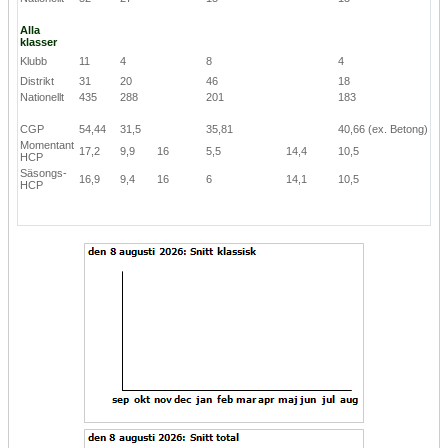
Alla
klasser
Klubb
11
4
8
4
Distrikt
31
20
46
18
Nationellt
435
288
201
183
CGP
54,44
31,5
35,81
40,66
(ex. Betong)
Momentant
17,2
9,9
16
5,5
14,4
10,5
HCP
Säsongs-
16,9
9,4
16
6
14,1
10,5
HCP