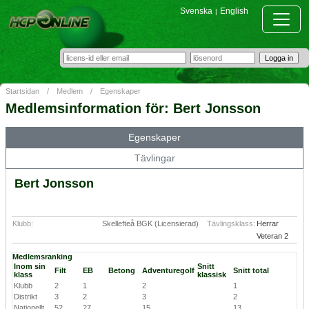
Svenska
English
|
Startsidan
/
Medlem
/
Egenskaper
Medlemsinformation för: Bert Jonsson
Egenskaper
Tävlingar
Bert Jonsson
Klubb:
Skellefteå BGK (Licensierad)
Tävlingsklass:
Herrar
Veteran 2
Medlemsranking
Inom sin
Snitt
Filt
EB
Betong
Adventuregolf
Snitt total
klass
klassisk
Klubb
2
1
2
1
Distrikt
3
2
3
2
Nationellt
52
27
15
13