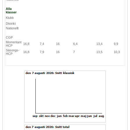
Alla
klasser
Klubb
Distrikt
Nationellt
CGP
Momentant
16,8
7,4
16
6,4
13,4
9,9
HCP
Säsongs-
16,8
7,9
16
7
13,5
10,3
HCP