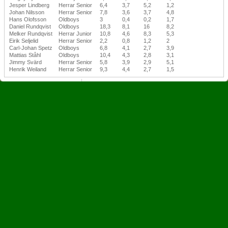
Jesper Lindberg
Herrar Senior
6,4
3,7
5,2
1,2
Johan Nilsson
Herrar Senior
7,8
3,6
3,7
4,8
Hans Olofsson
Oldboys
3
0,4
0,2
1,7
Daniel Rundqvist
Oldboys
18,3
8,1
16
8,2
Melker Rundqvist
Herrar Junior
10,8
4,6
8,3
5,3
Eirik Seljelid
Herrar Senior
2,2
0,8
1,2
2
Carl-Johan Spetz
Oldboys
6,8
4,1
2,7
3,9
Mattias Ståhl
Oldboys
10,4
4,3
2,8
3,1
Jimmy Svärd
Herrar Senior
5,8
3,9
2,9
5,1
Henrik Weiland
Herrar Senior
9,3
4,4
2,7
1,5