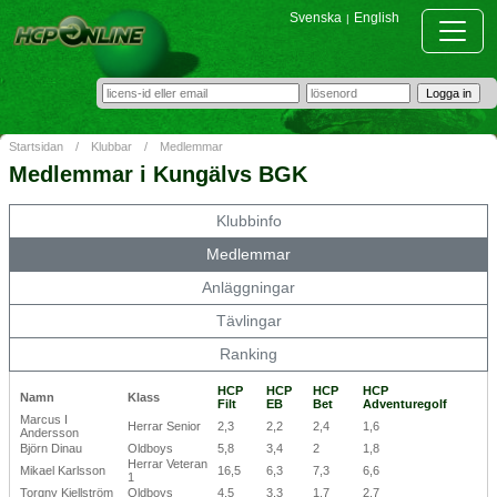
Svenska
English
|
Startsidan
/
Klubbar
/
Medlemmar
Medlemmar i Kungälvs BGK
Klubbinfo
Medlemmar
Anläggningar
Tävlingar
Ranking
HCP
HCP
HCP
HCP
Namn
Klass
Filt
EB
Bet
Adventuregolf
Marcus I
Herrar Senior
2,3
2,2
2,4
1,6
Andersson
Björn Dinau
Oldboys
5,8
3,4
2
1,8
Herrar Veteran
Mikael Karlsson
16,5
6,3
7,3
6,6
1
Torgny Kjellström
Oldboys
4,5
3,3
1,7
2,7