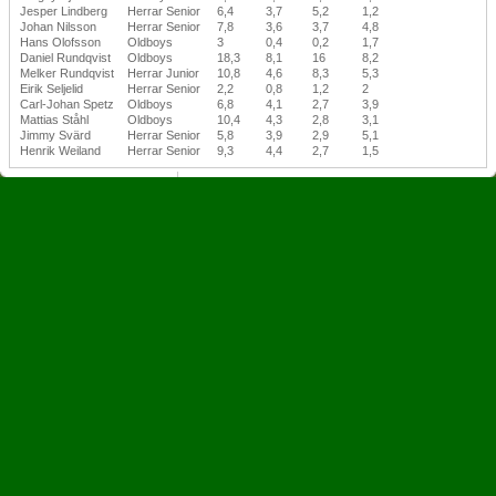
Jesper Lindberg
Herrar Senior
6,4
3,7
5,2
1,2
Johan Nilsson
Herrar Senior
7,8
3,6
3,7
4,8
Hans Olofsson
Oldboys
3
0,4
0,2
1,7
Daniel Rundqvist
Oldboys
18,3
8,1
16
8,2
Melker Rundqvist
Herrar Junior
10,8
4,6
8,3
5,3
Eirik Seljelid
Herrar Senior
2,2
0,8
1,2
2
Carl-Johan Spetz
Oldboys
6,8
4,1
2,7
3,9
Mattias Ståhl
Oldboys
10,4
4,3
2,8
3,1
Jimmy Svärd
Herrar Senior
5,8
3,9
2,9
5,1
Henrik Weiland
Herrar Senior
9,3
4,4
2,7
1,5