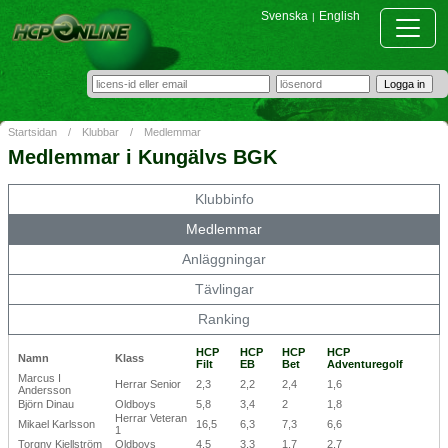
Svenska
English
|
Startsidan
/
Klubbar
/
Medlemmar
Medlemmar i Kungälvs BGK
Klubbinfo
Medlemmar
Anläggningar
Tävlingar
Ranking
HCP
HCP
HCP
HCP
Namn
Klass
Filt
EB
Bet
Adventuregolf
Marcus I
Herrar Senior
2,3
2,2
2,4
1,6
Andersson
Björn Dinau
Oldboys
5,8
3,4
2
1,8
Herrar Veteran
Mikael Karlsson
16,5
6,3
7,3
6,6
1
Torgny Kjellström
Oldboys
4,5
3,3
1,7
2,7