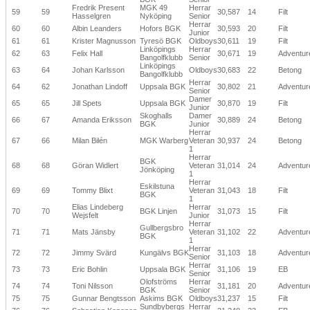
Fredrik Present
MGK 49
Herrar
59
59
30,587
14
Filt
Hasselgren
Nyköping
Senior
Herrar
60
60
Albin Leanders
Hofors BGK
30,593
20
Filt
Junior
61
61
Krister Magnusson
Tyresö BGK
Oldboys
30,611
19
Filt
Linköpings
Herrar
62
63
Felix Hall
30,671
19
Adventur
Bangolfklubb
Senior
Linköpings
63
64
Johan Karlsson
Oldboys
30,683
22
Betong
Bangolfklubb
Herrar
64
62
Jonathan Lindoff
Uppsala BGK
30,802
21
Adventur
Senior
Damer
65
65
Jill Spets
Uppsala BGK
30,870
19
Filt
Junior
Skoghalls
Damer
66
67
Amanda Eriksson
30,889
24
Betong
BGK
Junior
Herrar
67
66
Milan Bilén
MGK Warberg
Veteran
30,937
24
Betong
1
Herrar
BGK
68
68
Göran Widlert
Veteran
31,014
24
Adventur
Jönköping
1
Herrar
Eskilstuna
69
69
Tommy Blixt
Veteran
31,043
18
Filt
BGK
1
Elias Lindeberg
Herrar
70
70
BGK Linjen
31,073
15
Filt
Wejsfelt
Junior
Herrar
Gullbergsbro
71
71
Mats Jänsby
Veteran
31,102
22
Adventur
BGK
1
Herrar
72
72
Jimmy Svärd
Kungälvs BGK
31,103
18
Adventur
Senior
Herrar
73
73
Eric Bohlin
Uppsala BGK
31,106
19
EB
Senior
Olofströms
Herrar
74
74
Toni Nilsson
31,181
20
Adventur
BGK
Senior
75
75
Gunnar Bengtsson
Askims BGK
Oldboys
31,237
15
Filt
Sundbybergs
Herrar