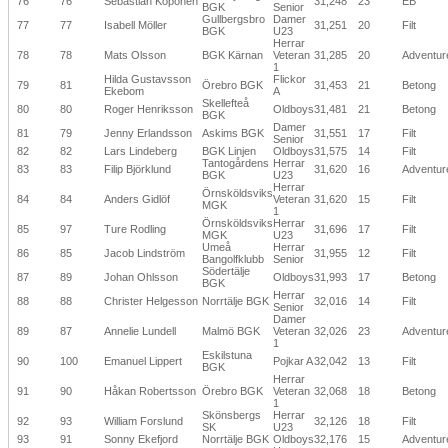
76
76
Sebastian Koponen
31,248
23
EB
BGK
Senior
Gullbergsbro
Damer
77
77
Isabell Möller
31,251
20
Filt
BGK
U23
Herrar
78
78
Mats Olsson
BGK Kärnan
Veteran
31,285
20
Adventur
1
Hilda Gustavsson
Flickor
79
81
Örebro BGK
31,453
21
Betong
Ekebom
A
Skellefteå
80
80
Roger Henriksson
Oldboys
31,481
21
Betong
BGK
Damer
81
79
Jenny Erlandsson
Askims BGK
31,551
17
Filt
Senior
82
82
Lars Lindeberg
BGK Linjen
Oldboys
31,575
14
Filt
Tantogårdens
Herrar
83
83
Filip Björklund
31,620
16
Adventur
BGK
U23
Herrar
Örnsköldsviks
84
84
Anders Gidlöf
Veteran
31,620
15
Filt
MGK
1
Örnsköldsviks
Herrar
85
97
Ture Rodling
31,696
17
Filt
MGK
U23
Umeå
Herrar
86
85
Jacob Lindström
31,955
12
Filt
Bangolfklubb
Senior
Södertälje
87
89
Johan Ohlsson
Oldboys
31,993
17
Betong
BGK
Herrar
88
88
Christer Helgesson
Norrtälje BGK
32,016
14
Filt
Senior
Damer
89
87
Annelie Lundell
Malmö BGK
Veteran
32,026
23
Adventur
1
Eskilstuna
90
100
Emanuel Lippert
Pojkar A
32,042
13
Filt
BGK
Herrar
91
90
Håkan Robertsson
Örebro BGK
Veteran
32,068
18
Betong
1
Skönsbergs
Herrar
92
93
William Forslund
32,126
18
Filt
SK
U23
93
91
Sonny Ekefjord
Norrtälje BGK
Oldboys
32,176
15
Adventur