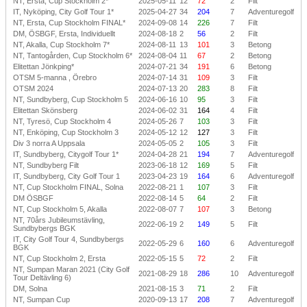
NT, Ersta, Cup Stockholm 2*
2025-05-11
12
72
2
Filt
IT, Nyköping, City Golf Tour 1*
2025-04-27
34
204
7
Adventuregolf
NT, Ersta, Cup Stockholm FINAL*
2024-09-08
14
226
7
Filt
DM, ÖSBGF, Ersta, Individuellt
2024-08-18
2
56
2
Filt
NT, Akalla, Cup Stockholm 7*
2024-08-11
13
101
3
Betong
NT, Tantogården, Cup Stockholm 6*
2024-08-04
11
67
2
Betong
Elitettan Jönkping*
2024-07-21
34
191
6
Betong
OTSM 5-manna , Örebro
2024-07-14
31
109
3
Filt
OTSM 2024
2024-07-13
20
283
8
Filt
NT, Sundbyberg, Cup Stockholm 5
2024-06-16
10
95
3
Filt
Elitettan Skönsberg
2024-06-02
31
164
4
Filt
NT, Tyresö, Cup Stockholm 4
2024-05-26
7
103
3
Filt
NT, Enköping, Cup Stockholm 3
2024-05-12
12
127
3
Filt
Div 3 norra A Uppsala
2024-05-05
2
105
3
Filt
IT, Sundbyberg, Citygolf Tour 1*
2024-04-28
21
194
7
Adventuregolf
NT, Sundbyberg Filt
2023-06-18
12
169
5
Filt
IT, Sundbyberg, City Golf Tour 1
2023-04-23
19
164
6
Adventuregolf
NT, Cup Stockholm FINAL, Solna
2022-08-21
1
107
3
Filt
DM ÖSBGF
2022-08-14
5
64
2
Filt
NT, Cup Stockholm 5, Akalla
2022-08-07
7
107
3
Betong
NT, 70års Jubileumstävling,
2022-06-19
2
149
5
Filt
Sundbybergs BGK
IT, City Golf Tour 4, Sundbybergs
2022-05-29
6
160
6
Adventuregolf
BGK
NT, Cup Stockholm 2, Ersta
2022-05-15
5
72
2
Filt
NT, Sumpan Maran 2021 (City Golf
2021-08-29
18
286
10
Adventuregolf
Tour Deltävling 6)
DM, Solna
2021-08-15
3
71
2
Filt
NT, Sumpan Cup
2020-09-13
17
208
7
Adventuregolf