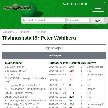
Svenska
English
|
Startsidan
/
Medlem
/
Tävlingar
Tävlingslista för Peter Wahlberg
Egenskaper
Tävlingar
Tävlingsnamn
Slutdatum
Plac
Resultat
Varv
Bantyp
City Golf Tour 3*
2026-06-14
34
240
7
Adventuregolf
Cup Stockholm 2*
2026-05-14
4
110
3
Filt
City Golf Tour 1*
2026-05-03
42
207
7
Adventuregolf
DM, ÖSBGF, Haninge, Individuellt +
2025-08-17
1
76
2
Filt
Lag*
NT, Tyresö, Cup Stockholm 6*
2025-08-10
16
83
2
Filt
NT, Tantogården, Cup Stockholm 5 *
2025-08-03
13
161
5
Betong
OTSM 5-manna, Malmö*
2025-07-13
21
134
3
Filt
OTSM 2025 Malmö*
2025-07-12
29
270
6
Filt
NT, Sundbyberg, Cup Stockholm 4*
2025-06-08
3
95
3
Filt
IT, Norrtälje, City Golf Tour 2*
2025-05-18
31
220
7
Adventuregolf