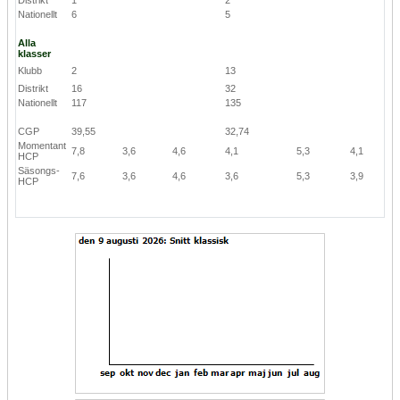
Nationellt
6
5
Alla
klasser
Klubb
2
13
Distrikt
16
32
Nationellt
117
135
CGP
39,55
32,74
Momentant
7,8
3,6
4,6
4,1
5,3
4,1
HCP
Säsongs-
7,6
3,6
4,6
3,6
5,3
3,9
HCP