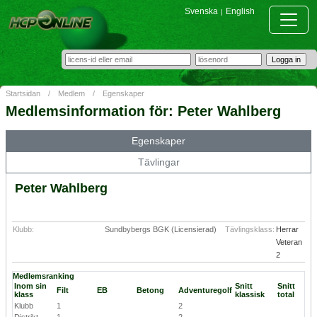
Svenska
English
|
Startsidan
/
Medlem
/
Egenskaper
Medlemsinformation för: Peter Wahlberg
Egenskaper
Tävlingar
Peter Wahlberg
Klubb:
Sundbybergs BGK (Licensierad)
Tävlingsklass:
Herrar
Veteran
2
Medlemsranking
Inom sin
Snitt
Snitt
Filt
EB
Betong
Adventuregolf
klass
klassisk
total
Klubb
1
2
Distrikt
1
2