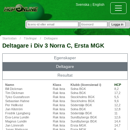
Svenska
English
|
Startsidan
/
Tävlingar
/
Deltagare
Deltagare i Div 3 Norra C, Ersta MGK
Egenskaper
Deltagare
Resultat
Namn
Klass
Klubb (licensierad i)
HCP
Bill Dickman
Rak lista
Solna BGK
8,2
Tim Dickman
Rak lista
Solna BGK
17,2
Tyko Gustafsson
Rak lista
Stockholms BGK
5,5
Sebastian Hahne
Rak lista
Stockholms BGK
9,6
Per Hellkvist
Rak lista
Södertälje BGK
12,2
Jan Kilström
Rak lista
Solna BGK
12,8
Fredrik Ljungberg
Rak lista
Södertälje BGK
11
Eva-Lena Lundin
Rak lista
Sundbybergs BGK
12,6
Magnus Lundin
Rak lista
Sundbybergs BGK
14,4
Jan Lönnroth
Rak lista
Ersta MGK
14,7
Jonas Mattsson
Rak lista
Ersta MGK
6