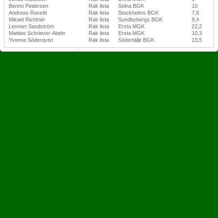
Benno Pedersen
Rak lista
Solna BGK
10
Andreas Ravetti
Rak lista
Stockholms BGK
7,8
Mikael Richtnér
Rak lista
Sundbybergs BGK
9,4
Lennart Sandström
Rak lista
Ersta MGK
22,2
Mattias Schriever-Abeln
Rak lista
Ersta MGK
10,3
Yvonne Söderqvist
Rak lista
Södertälje BGK
13,5